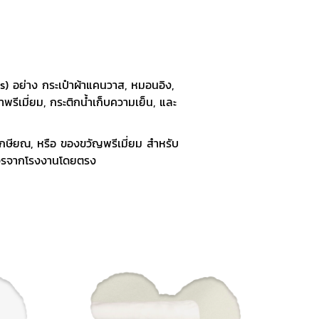
ts) อย่าง กระเป๋าผ้าแคนวาส, หมอนอิง,
รีเมี่ยม, กระติกน้ำเก็บความเย็น, และ
นเกษียณ, หรือ ของขวัญพรีเมี่ยม สำหรับ
งจรจากโรงงานโดยตรง