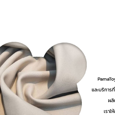
PamaToy 
และ
บริการที่
ผลิ
เราให