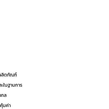
ผลิตภัณฑ์
ละในฐาน
การ
ากล
ุ้มค่า